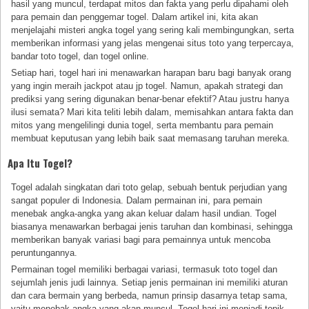
hasil yang muncul, terdapat mitos dan fakta yang perlu dipahami oleh
para pemain dan penggemar togel. Dalam artikel ini, kita akan
menjelajahi misteri angka togel yang sering kali membingungkan, serta
memberikan informasi yang jelas mengenai situs toto yang terpercaya,
bandar toto togel, dan togel online.
Setiap hari, togel hari ini menawarkan harapan baru bagi banyak orang
yang ingin meraih jackpot atau jp togel. Namun, apakah strategi dan
prediksi yang sering digunakan benar-benar efektif? Atau justru hanya
ilusi semata? Mari kita teliti lebih dalam, memisahkan antara fakta dan
mitos yang mengelilingi dunia togel, serta membantu para pemain
membuat keputusan yang lebih baik saat memasang taruhan mereka.
Apa Itu Togel?
Togel adalah singkatan dari toto gelap, sebuah bentuk perjudian yang
sangat populer di Indonesia. Dalam permainan ini, para pemain
menebak angka-angka yang akan keluar dalam hasil undian. Togel
biasanya menawarkan berbagai jenis taruhan dan kombinasi, sehingga
memberikan banyak variasi bagi para pemainnya untuk mencoba
peruntungannya.
Permainan togel memiliki berbagai variasi, termasuk toto togel dan
sejumlah jenis judi lainnya. Setiap jenis permainan ini memiliki aturan
dan cara bermain yang berbeda, namun prinsip dasarnya tetap sama,
yaitu menebak angka yang akan muncul. Togel hari ini menjadi topik