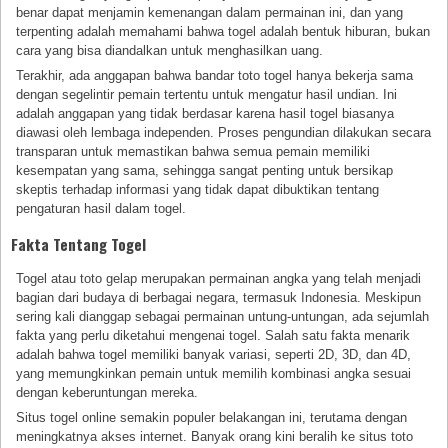
benar dapat menjamin kemenangan dalam permainan ini, dan yang
terpenting adalah memahami bahwa togel adalah bentuk hiburan, bukan
cara yang bisa diandalkan untuk menghasilkan uang.
Terakhir, ada anggapan bahwa bandar toto togel hanya bekerja sama
dengan segelintir pemain tertentu untuk mengatur hasil undian. Ini
adalah anggapan yang tidak berdasar karena hasil togel biasanya
diawasi oleh lembaga independen. Proses pengundian dilakukan secara
transparan untuk memastikan bahwa semua pemain memiliki
kesempatan yang sama, sehingga sangat penting untuk bersikap
skeptis terhadap informasi yang tidak dapat dibuktikan tentang
pengaturan hasil dalam togel.
Fakta Tentang Togel
Togel atau toto gelap merupakan permainan angka yang telah menjadi
bagian dari budaya di berbagai negara, termasuk Indonesia. Meskipun
sering kali dianggap sebagai permainan untung-untungan, ada sejumlah
fakta yang perlu diketahui mengenai togel. Salah satu fakta menarik
adalah bahwa togel memiliki banyak variasi, seperti 2D, 3D, dan 4D,
yang memungkinkan pemain untuk memilih kombinasi angka sesuai
dengan keberuntungan mereka.
Situs togel online semakin populer belakangan ini, terutama dengan
meningkatnya akses internet. Banyak orang kini beralih ke situs toto