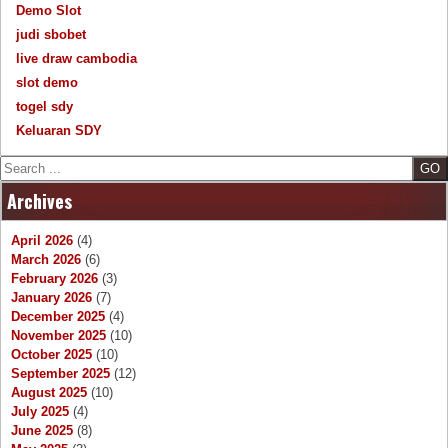
Demo Slot
judi sbobet
live draw cambodia
slot demo
togel sdy
Keluaran SDY
Search
Archives
April 2026
(4)
March 2026
(6)
February 2026
(3)
January 2026
(7)
December 2025
(4)
November 2025
(10)
October 2025
(10)
September 2025
(12)
August 2025
(10)
July 2025
(4)
June 2025
(8)