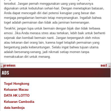
tersebut. Jangan pernah menggunakan uang yang seharusnya
digunakan untuk kebutuhan sehari-hari. Dengan menetapkan batasan,
Anda dapat mencegah diri dari potensi kerugian yang besar dan
menjaga pengalaman bermain tetap menyenangkan. Ingatlah bahwa
togel adalah permainan dan tidak ada jaminan kemenangan.
Terakhir, jangan lupa untuk bermain dengan bijak dan tidak terbawa
emosi. Jika Anda merasa stres atau tertekan, lebih baik untuk berhenti
sejenak dan kembali bermain nanti. Jangan terpengaruh oleh mitos
atau tekanan dari orang lain, karena togel tetaplah permainan yang
bergantung pada keberuntungan. Selalu ingat bahwa tujuan utama
adalah bersenang-senang, jadi nikmati setiap momen tanpa
memaksakan diri untuk menang.
←
previous
next
→
ADS
Togel Hongkong
Keluaran Macau
DATA HK LOTTO
Keluaran Cambodia
data kamboja