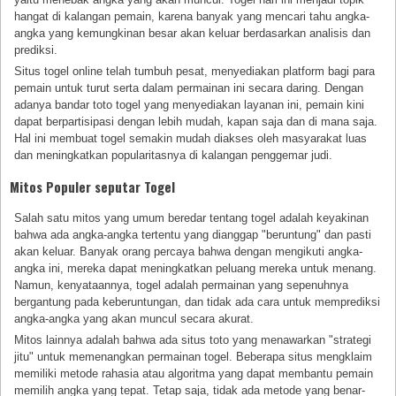
hangat di kalangan pemain, karena banyak yang mencari tahu angka-
angka yang kemungkinan besar akan keluar berdasarkan analisis dan
prediksi.
Situs togel online telah tumbuh pesat, menyediakan platform bagi para
pemain untuk turut serta dalam permainan ini secara daring. Dengan
adanya bandar toto togel yang menyediakan layanan ini, pemain kini
dapat berpartisipasi dengan lebih mudah, kapan saja dan di mana saja.
Hal ini membuat togel semakin mudah diakses oleh masyarakat luas
dan meningkatkan popularitasnya di kalangan penggemar judi.
Mitos Populer seputar Togel
Salah satu mitos yang umum beredar tentang togel adalah keyakinan
bahwa ada angka-angka tertentu yang dianggap "beruntung" dan pasti
akan keluar. Banyak orang percaya bahwa dengan mengikuti angka-
angka ini, mereka dapat meningkatkan peluang mereka untuk menang.
Namun, kenyataannya, togel adalah permainan yang sepenuhnya
bergantung pada keberuntungan, dan tidak ada cara untuk memprediksi
angka-angka yang akan muncul secara akurat.
Mitos lainnya adalah bahwa ada situs toto yang menawarkan "strategi
jitu" untuk memenangkan permainan togel. Beberapa situs mengklaim
memiliki metode rahasia atau algoritma yang dapat membantu pemain
memilih angka yang tepat. Tetap saja, tidak ada metode yang benar-