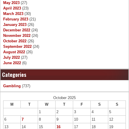
May 2023
(27)
April 2023
(23)
March 2023
(30)
February 2023
(21)
January 2023
(26)
December 2022
(24)
November 2022
(24)
October 2022
(26)
September 2022
(24)
August 2022
(26)
July 2022
(27)
June 2022
(6)
Categories
Gambling
(737)
October 2025
M
T
W
T
F
S
S
1
2
3
4
5
6
7
8
9
10
11
12
13
14
15
16
17
18
19