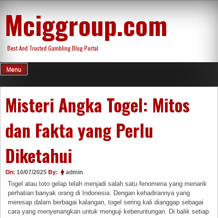
Skip
Mciggroup.com
to
content
Best And Trusted Gambling Blog Portal
Menu
Misteri Angka Togel: Mitos
dan Fakta yang Perlu
Diketahui
On:
10/07/2025
By:
admin
Togel atau toto gelap telah menjadi salah satu fenomena yang menarik
perhatian banyak orang di Indonesia. Dengan kehadirannya yang
meresap dalam berbagai kalangan, togel sering kali dianggap sebagai
cara yang menyenangkan untuk menguji keberuntungan. Di balik setiap