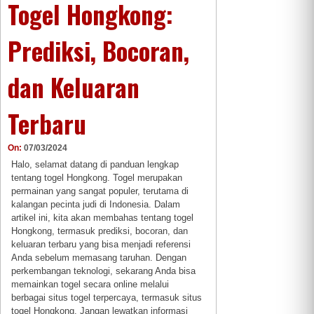
Togel Hongkong:
Prediksi, Bocoran,
dan Keluaran
Terbaru
On:
07/03/2024
Halo, selamat datang di panduan lengkap
tentang togel Hongkong. Togel merupakan
permainan yang sangat populer, terutama di
kalangan pecinta judi di Indonesia. Dalam
artikel ini, kita akan membahas tentang togel
Hongkong, termasuk prediksi, bocoran, dan
keluaran terbaru yang bisa menjadi referensi
Anda sebelum memasang taruhan. Dengan
perkembangan teknologi, sekarang Anda bisa
memainkan togel secara online melalui
berbagai situs togel terpercaya, termasuk situs
togel Hongkong. Jangan lewatkan informasi