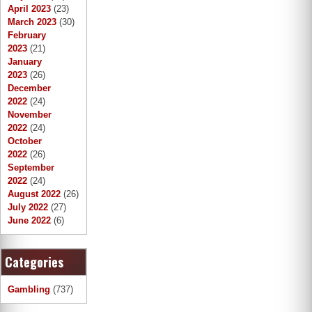
April 2023
(23)
March 2023
(30)
February
2023
(21)
January
2023
(26)
December
2022
(24)
November
2022
(24)
October
2022
(26)
September
2022
(24)
August 2022
(26)
July 2022
(27)
June 2022
(6)
Categories
Gambling
(737)