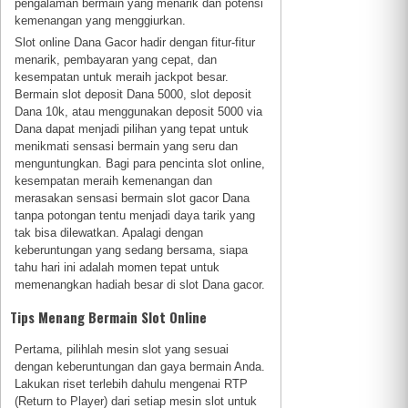
pengalaman bermain yang menarik dan potensi
kemenangan yang menggiurkan.
Slot online Dana Gacor hadir dengan fitur-fitur
menarik, pembayaran yang cepat, dan
kesempatan untuk meraih jackpot besar.
Bermain slot deposit Dana 5000, slot deposit
Dana 10k, atau menggunakan deposit 5000 via
Dana dapat menjadi pilihan yang tepat untuk
menikmati sensasi bermain yang seru dan
menguntungkan. Bagi para pencinta slot online,
kesempatan meraih kemenangan dan
merasakan sensasi bermain slot gacor Dana
tanpa potongan tentu menjadi daya tarik yang
tak bisa dilewatkan. Apalagi dengan
keberuntungan yang sedang bersama, siapa
tahu hari ini adalah momen tepat untuk
memenangkan hadiah besar di slot Dana gacor.
Tips Menang Bermain Slot Online
Pertama, pilihlah mesin slot yang sesuai
dengan keberuntungan dan gaya bermain Anda.
Lakukan riset terlebih dahulu mengenai RTP
(Return to Player) dari setiap mesin slot untuk