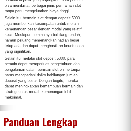
bisa menikmati berbagai jenis permainan slot
tanpa perlu mengeluarkan biaya tinggi.
Selain itu, bermain slot dengan deposit 5000
juga memberikan kesempatan untuk meraih
kemenangan besar dengan modal yang relatif
kecil. Meskipun nominalnya terbilang rendah,
namun peluang memenangkan hadiah besar
tetap ada dan dapat menghasilkan keuntungan
yang signifikan.
Selain itu, melalui slot deposit 5000, para
pemain dapat memperluas pengetahuan dan
pengalaman dalam bermain slot online tanpa
harus menghadapi risiko kehilangan jumlah
deposit yang besar. Dengan begitu, mereka
dapat meningkatkan kemampuan bermain dan
strategi untuk meraih kemenangan lebih
maksimal.
Panduan Lengkap