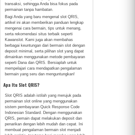
transaksi, sehingga Anda bisa fokus pada
permainan tanpa hambatan.
Bagi Anda yang baru mengenal slot QRIS,
artikel ini akan memberikan panduan lengkap
mengenai cara bermain, tips untuk menang,
serta rekomendasi situs terbaik seperti
Kawanslot. Kami juga akan membahas
berbagai keuntungan dari bermain slot dengan
deposit minimal, serta pilihan slot yang dapat
dimainkan menggunakan metode pembayaran
seperti Dana dan QRIS. Bersiaplah untuk
mempelajari cara mendapatkan pengalaman
bermain yang seru dan menguntungkan!
Apa Itu Slot QRIS?
Slot QRIS adalah istilah yang merujuk pada
permainan slot online yang menggunakan
sistem pembayaran Quick Response Code
Indonesian Standard. Dengan menggunakan
QRIS, pemain dapat melakukan deposit dan
penarikan dengan lebih mudah dan cepat. Ini
membuat pengalaman bermain slot menjadi