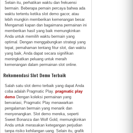
Selain itu, perhatikan waktu dan frekuensi
bermain. Beberapa pemain percaya bahwa ada
waktu tertentu ketika slot demo gacor, atau
lebih mungkin memberikan kemenangan besar.
Mengamati kapan dan bagaimana permainan ini
memberikan hasil yang baik memungkinkan
Anda untuk memilih waktu bermain yang
optimal. Dengan menggabungkan strategi yang
tepat, pemahaman tentang fitur slot, dan waktu
yang baik, Anda dapat secara signifikan
meningkatkan peluang untuk meraih
kemenangan dalam permainan slot online.
Rekomendasi Slot Demo Terbaik
Salah satu slot demo terbaik yang dapat Anda
coba adalah Pragmatic Play.
pragmatic play
demo
Dengan koleksi permainan yang
bervariasi, Pragmatic Play menawarkan
pengalaman bermain yang menarik dan
menyenangkan. Slot demo mereka, seperti
Sweet Bonanza dan Wolf Gold, memungkinkan
Anda untuk merasakan ketegangan perjudian
tanpa risiko kehilangan uang. Selain itu, grafik