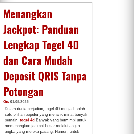
Menangkan
Jackpot: Panduan
Lengkap Togel 4D
dan Cara Mudah
Deposit QRIS Tanpa
Potongan
On:
01/05/2025
Dalam dunia perjudian, togel 4D menjadi salah
satu pilihan populer yang menarik minat banyak
pemain.
togel 4d
Banyak yang bermimpi untuk
memenangkan jackpot besar melalui angka-
angka yang mereka pasang. Namun, untuk