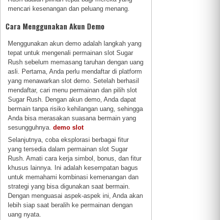
mencari kesenangan dan peluang menang.
Cara Menggunakan Akun Demo
Menggunakan akun demo adalah langkah yang
tepat untuk mengenali permainan slot Sugar
Rush sebelum memasang taruhan dengan uang
asli. Pertama, Anda perlu mendaftar di platform
yang menawarkan slot demo. Setelah berhasil
mendaftar, cari menu permainan dan pilih slot
Sugar Rush. Dengan akun demo, Anda dapat
bermain tanpa risiko kehilangan uang, sehingga
Anda bisa merasakan suasana bermain yang
sesungguhnya.
demo slot
Selanjutnya, coba eksplorasi berbagai fitur
yang tersedia dalam permainan slot Sugar
Rush. Amati cara kerja simbol, bonus, dan fitur
khusus lainnya. Ini adalah kesempatan bagus
untuk memahami kombinasi kemenangan dan
strategi yang bisa digunakan saat bermain.
Dengan menguasai aspek-aspek ini, Anda akan
lebih siap saat beralih ke permainan dengan
uang nyata.