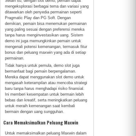
Selain itu, dengan slot demo, pemain dapat
mengeksplorasi berbagai tema dan variasi yang
ditawarkan oleh penyedia permainan seperti
Pragmatic Play dan PG Soft. Dengan
demikian, pemain bisa menemukan permainan
yang paling sesuai dengan preferensi mereka
tanpa harus menginvestasikan uang. Sistem
demo ini juga memungkinkan pemain untuk
mengenali potensi kemenangan, termasuk fitur
bonus dan peluang maxwin yang ada di setiap
permainan.
Tidak hanya untuk pemula, demo slot juga
bermanfaat bagi pemain berpengalaman.
Mereka dapat menggunakan slot demo untuk
mengasah keterampilan atau mencoba strategi
baru tanpa harus menghadapi risiko finansial.
Ini memberi kesempatan untuk bermain lebih
bebas dan kreatif, serta meningkatkan peluang
untuk meraih kemenangan saat kembali
bermain dengan uang sungguhan.
Cara Memaksimalkan Peluang Maxwin
Untuk memaksimalkan peluang Maxwin dalam