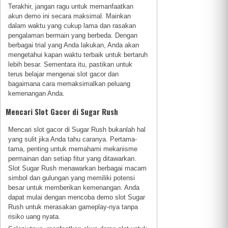
Terakhir, jangan ragu untuk memanfaatkan
akun demo ini secara maksimal. Mainkan
dalam waktu yang cukup lama dan rasakan
pengalaman bermain yang berbeda. Dengan
berbagai trial yang Anda lakukan, Anda akan
mengetahui kapan waktu terbaik untuk bertaruh
lebih besar. Sementara itu, pastikan untuk
terus belajar mengenai slot gacor dan
bagaimana cara memaksimalkan peluang
kemenangan Anda.
Mencari Slot Gacor di Sugar Rush
Mencari slot gacor di Sugar Rush bukanlah hal
yang sulit jika Anda tahu caranya. Pertama-
tama, penting untuk memahami mekanisme
permainan dan setiap fitur yang ditawarkan.
Slot Sugar Rush menawarkan berbagai macam
simbol dan gulungan yang memiliki potensi
besar untuk memberikan kemenangan. Anda
dapat mulai dengan mencoba demo slot Sugar
Rush untuk merasakan gameplay-nya tanpa
risiko uang nyata.