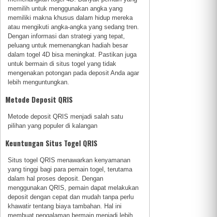
memilih untuk menggunakan angka yang
memiliki makna khusus dalam hidup mereka
atau mengikuti angka-angka yang sedang tren.
Dengan informasi dan strategi yang tepat,
peluang untuk memenangkan hadiah besar
dalam togel 4D bisa meningkat. Pastikan juga
untuk bermain di situs togel yang tidak
mengenakan potongan pada deposit Anda agar
lebih menguntungkan.
Metode Deposit QRIS
Metode deposit QRIS menjadi salah satu
pilihan yang populer di kalangan
Keuntungan Situs Togel QRIS
Situs togel QRIS menawarkan kenyamanan
yang tinggi bagi para pemain togel, terutama
dalam hal proses deposit. Dengan
menggunakan QRIS, pemain dapat melakukan
deposit dengan cepat dan mudah tanpa perlu
khawatir tentang biaya tambahan. Hal ini
membuat pengalaman bermain menjadi lebih