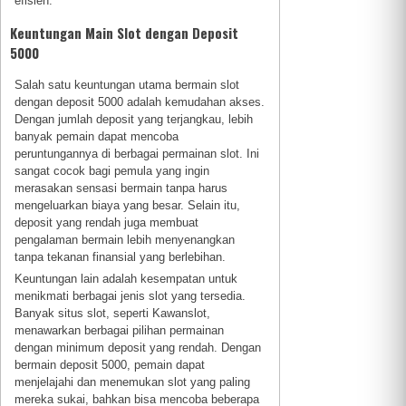
efisien.
Keuntungan Main Slot dengan Deposit
5000
Salah satu keuntungan utama bermain slot
dengan deposit 5000 adalah kemudahan akses.
Dengan jumlah deposit yang terjangkau, lebih
banyak pemain dapat mencoba
peruntungannya di berbagai permainan slot. Ini
sangat cocok bagi pemula yang ingin
merasakan sensasi bermain tanpa harus
mengeluarkan biaya yang besar. Selain itu,
deposit yang rendah juga membuat
pengalaman bermain lebih menyenangkan
tanpa tekanan finansial yang berlebihan.
Keuntungan lain adalah kesempatan untuk
menikmati berbagai jenis slot yang tersedia.
Banyak situs slot, seperti Kawanslot,
menawarkan berbagai pilihan permainan
dengan minimum deposit yang rendah. Dengan
bermain deposit 5000, pemain dapat
menjelajahi dan menemukan slot yang paling
mereka sukai, bahkan bisa mencoba beberapa