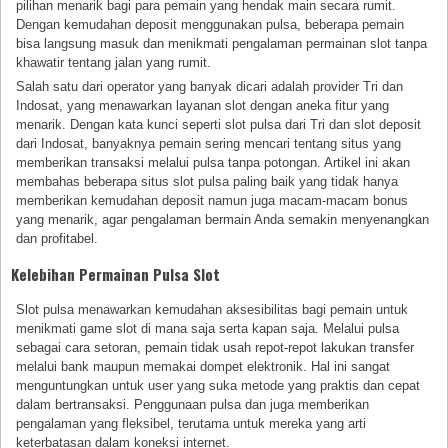
pilihan menarik bagi para pemain yang hendak main secara rumit.
Dengan kemudahan deposit menggunakan pulsa, beberapa pemain
bisa langsung masuk dan menikmati pengalaman permainan slot tanpa
khawatir tentang jalan yang rumit.
Salah satu dari operator yang banyak dicari adalah provider Tri dan
Indosat, yang menawarkan layanan slot dengan aneka fitur yang
menarik. Dengan kata kunci seperti slot pulsa dari Tri dan slot deposit
dari Indosat, banyaknya pemain sering mencari tentang situs yang
memberikan transaksi melalui pulsa tanpa potongan. Artikel ini akan
membahas beberapa situs slot pulsa paling baik yang tidak hanya
memberikan kemudahan deposit namun juga macam-macam bonus
yang menarik, agar pengalaman bermain Anda semakin menyenangkan
dan profitabel.
Kelebihan Permainan Pulsa Slot
Slot pulsa menawarkan kemudahan aksesibilitas bagi pemain untuk
menikmati game slot di mana saja serta kapan saja. Melalui pulsa
sebagai cara setoran, pemain tidak usah repot-repot lakukan transfer
melalui bank maupun memakai dompet elektronik. Hal ini sangat
menguntungkan untuk user yang suka metode yang praktis dan cepat
dalam bertransaksi. Penggunaan pulsa dan juga memberikan
pengalaman yang fleksibel, terutama untuk mereka yang arti
keterbatasan dalam koneksi internet.