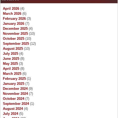
April 2026
(4)
March 2026
(6)
February 2026
(3)
January 2026
(7)
December 2025
(4)
November 2025
(10)
October 2025
(10)
September 2025
(12)
August 2025
(10)
July 2025
(4)
June 2025
(8)
May 2025
(3)
April 2025
(8)
March 2025
(6)
February 2025
(1)
January 2025
(7)
December 2024
(9)
November 2024
(7)
October 2024
(7)
September 2024
(1)
August 2024
(4)
July 2024
(5)