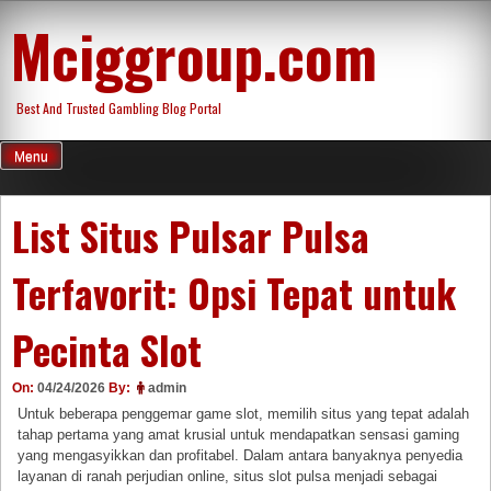
Skip
Mciggroup.com
to
content
Best And Trusted Gambling Blog Portal
Menu
List Situs Pulsar Pulsa
Terfavorit: Opsi Tepat untuk
Pecinta Slot
On:
04/24/2026
By:
admin
Untuk beberapa penggemar game slot, memilih situs yang tepat adalah
tahap pertama yang amat krusial untuk mendapatkan sensasi gaming
yang mengasyikkan dan profitabel. Dalam antara banyaknya penyedia
layanan di ranah perjudian online, situs slot pulsa menjadi sebagai