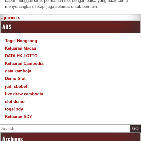
dapat menggali situs permainan slot dengan pulsa yang tidak cuma
menyenangkan, tetapi juga selamat untuk bermain.
←
previous
ADS
Togel Hongkong
Keluaran Macau
DATA HK LOTTO
Keluaran Cambodia
data kamboja
Demo Slot
judi sbobet
live draw cambodia
slot demo
togel sdy
Keluaran SDY
Search
Archives