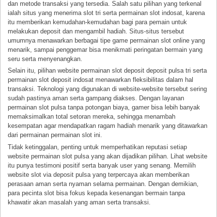
dan metode transaksi yang tersedia. Salah satu pilihan yang terkenal
ialah situs yang menerima slot tri serta permainan slot indosat, karena
itu memberikan kemudahan-kemudahan bagi para pemain untuk
melakukan deposit dan mengambil hadiah. Situs-situs tersebut
umumnya menawarkan berbagai tipe game permainan slot online yang
menarik, sampai penggemar bisa menikmati peringatan bermain yang
seru serta menyenangkan.
Selain itu, pilihan website permainan slot deposit deposit pulsa tri serta
permainan slot deposit indosat menawarkan fleksibilitas dalam hal
transaksi. Teknologi yang digunakan di website-website tersebut sering
sudah pastinya aman serta gampang diakses. Dengan layanan
permainan slot pulsa tanpa potongan biaya, gamer bisa lebih banyak
memaksimalkan total setoran mereka, sehingga menambah
kesempatan agar mendapatkan ragam hadiah menarik yang ditawarkan
dari permainan permainan slot ini.
Tidak ketinggalan, penting untuk memperhatikan reputasi setiap
website permainan slot pulsa yang akan dijadikan pilihan. Lihat website
itu punya testimoni positif serta banyak user yang senang. Memilih
website slot via deposit pulsa yang terpercaya akan memberikan
perasaan aman serta nyaman selama permainan. Dengan demikian,
para pecinta slot bisa fokus kepada kesenangan bermain tanpa
khawatir akan masalah yang aman serta transaksi.