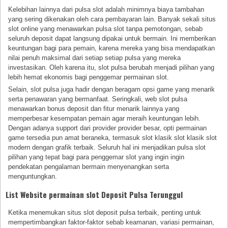
Kelebihan lainnya dari pulsa slot adalah minimnya biaya tambahan
yang sering dikenakan oleh cara pembayaran lain. Banyak sekali situs
slot online yang menawarkan pulsa slot tanpa pemotongan, sebab
seluruh deposit dapat langsung dipakai untuk bermain. Ini memberikan
keuntungan bagi para pemain, karena mereka yang bisa mendapatkan
nilai penuh maksimal dari setiap setiap pulsa yang mereka
investasikan. Oleh karena itu, slot pulsa berubah menjadi pilihan yang
lebih hemat ekonomis bagi penggemar permainan slot.
Selain, slot pulsa juga hadir dengan beragam opsi game yang menarik
serta penawaran yang bermanfaat. Seringkali, web slot pulsa
menawarkan bonus deposit dan fitur menarik lainnya yang
memperbesar kesempatan pemain agar meraih keuntungan lebih.
Dengan adanya support dari provider provider besar, opti permainan
game tersedia pun amat beraneka, termasuk slot klasik slot klasik slot
modern dengan grafik terbaik. Seluruh hal ini menjadikan pulsa slot
pilihan yang tepat bagi para penggemar slot yang ingin ingin
pendekatan pengalaman bermain menyenangkan serta
menguntungkan.
List Website permainan slot Deposit Pulsa Terunggul
Ketika menemukan situs slot deposit pulsa terbaik, penting untuk
mempertimbangkan faktor-faktor sebab keamanan, variasi permainan,