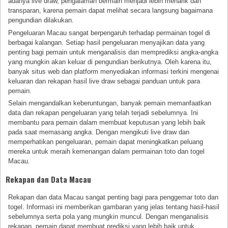
adanya live draw, pengalaman bermain menjadi lebih menarik dan
transparan, karena pemain dapat melihat secara langsung bagaimana
pengundian dilakukan.
Pengeluaran Macau sangat berpengaruh terhadap permainan togel di
berbagai kalangan. Setiap hasil pengeluaran menyajikan data yang
penting bagi pemain untuk menganalisis dan memprediksi angka-angka
yang mungkin akan keluar di pengundian berikutnya. Oleh karena itu,
banyak situs web dan platform menyediakan informasi terkini mengenai
keluaran dan rekapan hasil live draw sebagai panduan untuk para
pemain.
Selain mengandalkan keberuntungan, banyak pemain memanfaatkan
data dan rekapan pengeluaran yang telah terjadi sebelumnya. Ini
membantu para pemain dalam membuat keputusan yang lebih baik
pada saat memasang angka. Dengan mengikuti live draw dan
memperhatikan pengeluaran, pemain dapat meningkatkan peluang
mereka untuk meraih kemenangan dalam permainan toto dan togel
Macau.
Rekapan dan Data Macau
Rekapan dan data Macau sangat penting bagi para penggemar toto dan
togel. Informasi ini memberikan gambaran yang jelas tentang hasil-hasil
sebelumnya serta pola yang mungkin muncul. Dengan menganalisis
rekapan, pemain dapat membuat prediksi yang lebih baik untuk