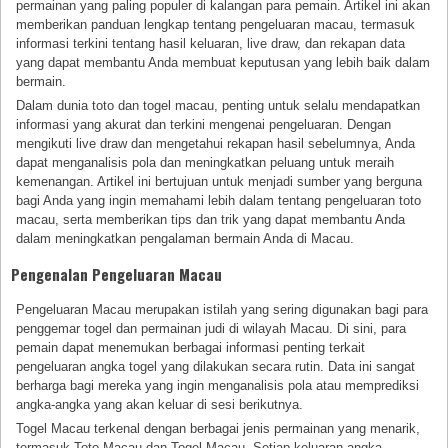
permainan yang paling populer di kalangan para pemain. Artikel ini akan
memberikan panduan lengkap tentang pengeluaran macau, termasuk
informasi terkini tentang hasil keluaran, live draw, dan rekapan data
yang dapat membantu Anda membuat keputusan yang lebih baik dalam
bermain.
Dalam dunia toto dan togel macau, penting untuk selalu mendapatkan
informasi yang akurat dan terkini mengenai pengeluaran. Dengan
mengikuti live draw dan mengetahui rekapan hasil sebelumnya, Anda
dapat menganalisis pola dan meningkatkan peluang untuk meraih
kemenangan. Artikel ini bertujuan untuk menjadi sumber yang berguna
bagi Anda yang ingin memahami lebih dalam tentang pengeluaran toto
macau, serta memberikan tips dan trik yang dapat membantu Anda
dalam meningkatkan pengalaman bermain Anda di Macau.
Pengenalan Pengeluaran Macau
Pengeluaran Macau merupakan istilah yang sering digunakan bagi para
penggemar togel dan permainan judi di wilayah Macau. Di sini, para
pemain dapat menemukan berbagai informasi penting terkait
pengeluaran angka togel yang dilakukan secara rutin. Data ini sangat
berharga bagi mereka yang ingin menganalisis pola atau memprediksi
angka-angka yang akan keluar di sesi berikutnya.
Togel Macau terkenal dengan berbagai jenis permainan yang menarik,
termasuk Toto Macau dan Togel Macau. Setiap keluaran angka