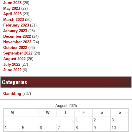
June 2023
(26)
May 2023
(27)
April 2023
(23)
March 2023
(30)
February 2023
(21)
January 2023
(26)
December 2022
(24)
November 2022
(24)
October 2022
(26)
September 2022
(24)
August 2022
(26)
July 2022
(27)
June 2022
(6)
Categories
Gambling
(737)
August 2025
M
T
W
T
F
S
S
1
2
3
4
5
6
7
8
9
10