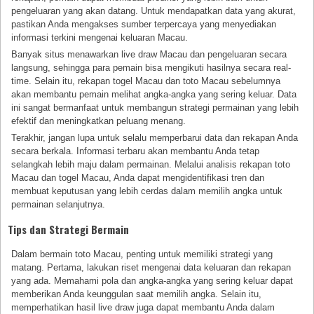
pengeluaran yang akan datang. Untuk mendapatkan data yang akurat,
pastikan Anda mengakses sumber terpercaya yang menyediakan
informasi terkini mengenai keluaran Macau.
Banyak situs menawarkan live draw Macau dan pengeluaran secara
langsung, sehingga para pemain bisa mengikuti hasilnya secara real-
time. Selain itu, rekapan togel Macau dan toto Macau sebelumnya
akan membantu pemain melihat angka-angka yang sering keluar. Data
ini sangat bermanfaat untuk membangun strategi permainan yang lebih
efektif dan meningkatkan peluang menang.
Terakhir, jangan lupa untuk selalu memperbarui data dan rekapan Anda
secara berkala. Informasi terbaru akan membantu Anda tetap
selangkah lebih maju dalam permainan. Melalui analisis rekapan toto
Macau dan togel Macau, Anda dapat mengidentifikasi tren dan
membuat keputusan yang lebih cerdas dalam memilih angka untuk
permainan selanjutnya.
Tips dan Strategi Bermain
Dalam bermain toto Macau, penting untuk memiliki strategi yang
matang. Pertama, lakukan riset mengenai data keluaran dan rekapan
yang ada. Memahami pola dan angka-angka yang sering keluar dapat
memberikan Anda keunggulan saat memilih angka. Selain itu,
memperhatikan hasil live draw juga dapat membantu Anda dalam