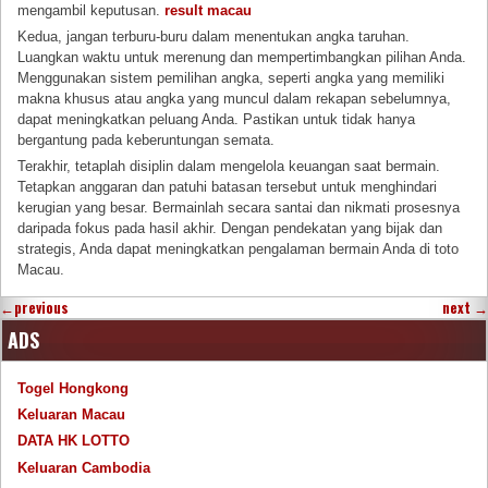
mengambil keputusan.
result macau
Kedua, jangan terburu-buru dalam menentukan angka taruhan.
Luangkan waktu untuk merenung dan mempertimbangkan pilihan Anda.
Menggunakan sistem pemilihan angka, seperti angka yang memiliki
makna khusus atau angka yang muncul dalam rekapan sebelumnya,
dapat meningkatkan peluang Anda. Pastikan untuk tidak hanya
bergantung pada keberuntungan semata.
Terakhir, tetaplah disiplin dalam mengelola keuangan saat bermain.
Tetapkan anggaran dan patuhi batasan tersebut untuk menghindari
kerugian yang besar. Bermainlah secara santai dan nikmati prosesnya
daripada fokus pada hasil akhir. Dengan pendekatan yang bijak dan
strategis, Anda dapat meningkatkan pengalaman bermain Anda di toto
Macau.
←
previous
next
→
ADS
Togel Hongkong
Keluaran Macau
DATA HK LOTTO
Keluaran Cambodia