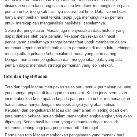
disiarkan secara langsung dalam acara live draw, memungkinkan para
pemain untuk mengikuti hasilnya secara real-time. Data live ini tidak
hanya memberikan hasil terkini, tetapi juga memungkinkan pemain
untuk merekap dan menganalisis hasil-hasil sebelumnya.
Selain itu, pengeluaran Macau juga menyediakan data historis yang
dapat diakses oleh para pemain. Rekapan dan rekap dari hasil
pengeluaran sebelumnya sangat bermanfaat untuk membantu dalam
membuat keputusan lebih baik dalam permainan di masa lalu, sehingga
meningkatkan peluang keberhasilan di masa yang akan datang.
Dengan memahami pengeluaran dan menggunakan data yang ada,
pemain dapat membuat strategi permainan yang lebih efektif.
Toto dan Togel Macau
Toto dan togel Macau merupakan salah satu bentuk permainan peluang
yang sangat populer di kalangan masyarakat. Kedua jenis permainan
ini memberikan kesempatan kepada para pemain untuk memenangkan
hadiah besar hanya dengan menebak angka yang akan keluar.
Keluaran dan pengeluaran Macau dari permainan ini sering dicari oleh
para pemain sebagai acuan dalam menentukan angka-angka yang akan
dipasang. Setiap hasil keluaran yang diumumkan dapat menjadi
referensi penting bagi para penggemar toto dan togel.
Permainan toto Macau memberikan pengalaman yang menarik bagi