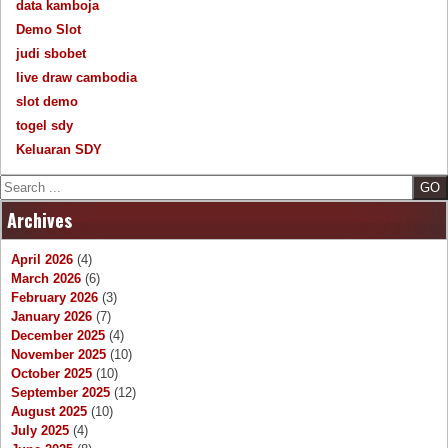
data kamboja
Demo Slot
judi sbobet
live draw cambodia
slot demo
togel sdy
Keluaran SDY
Search
Archives
April 2026
(4)
March 2026
(6)
February 2026
(3)
January 2026
(7)
December 2025
(4)
November 2025
(10)
October 2025
(10)
September 2025
(12)
August 2025
(10)
July 2025
(4)