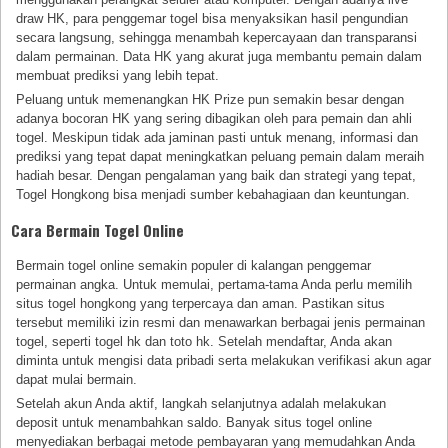
draw HK, para penggemar togel bisa menyaksikan hasil pengundian
secara langsung, sehingga menambah kepercayaan dan transparansi
dalam permainan. Data HK yang akurat juga membantu pemain dalam
membuat prediksi yang lebih tepat.
Peluang untuk memenangkan HK Prize pun semakin besar dengan
adanya bocoran HK yang sering dibagikan oleh para pemain dan ahli
togel. Meskipun tidak ada jaminan pasti untuk menang, informasi dan
prediksi yang tepat dapat meningkatkan peluang pemain dalam meraih
hadiah besar. Dengan pengalaman yang baik dan strategi yang tepat,
Togel Hongkong bisa menjadi sumber kebahagiaan dan keuntungan.
Cara Bermain Togel Online
Bermain togel online semakin populer di kalangan penggemar
permainan angka. Untuk memulai, pertama-tama Anda perlu memilih
situs togel hongkong yang terpercaya dan aman. Pastikan situs
tersebut memiliki izin resmi dan menawarkan berbagai jenis permainan
togel, seperti togel hk dan toto hk. Setelah mendaftar, Anda akan
diminta untuk mengisi data pribadi serta melakukan verifikasi akun agar
dapat mulai bermain.
Setelah akun Anda aktif, langkah selanjutnya adalah melakukan
deposit untuk menambahkan saldo. Banyak situs togel online
menyediakan berbagai metode pembayaran yang memudahkan Anda