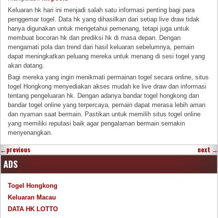
Keluaran hk hari ini menjadi salah satu informasi penting bagi para
penggemar togel. Data hk yang dihasilkan dari setiap live draw tidak
hanya digunakan untuk mengetahui pemenang, tetapi juga untuk
membuat bocoran hk dan prediksi hk di masa depan. Dengan
mengamati pola dan trend dari hasil keluaran sebelumnya, pemain
dapat meningkatkan peluang mereka untuk menang di sesi togel yang
akan datang.
Bagi mereka yang ingin menikmati permainan togel secara online, situs
togel Hongkong menyediakan akses mudah ke live draw dan informasi
tentang pengeluaran hk. Dengan adanya bandar togel hongkong dan
bandar togel online yang terpercaya, pemain dapat merasa lebih aman
dan nyaman saat bermain. Pastikan untuk memilih situs togel online
yang memiliki reputasi baik agar pengalaman bermain semakin
menyenangkan.
←
previous
next
→
ADS
Togel Hongkong
Keluaran Macau
DATA HK LOTTO