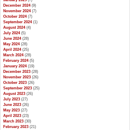
December 2024
(9)
November 2024
(7)
October 2024
(7)
September 2024
(1)
August 2024
(4)
July 2024
(5)
June 2024
(28)
May 2024
(28)
April 2024
(25)
March 2024
(28)
February 2024
(5)
January 2024
(19)
December 2023
(28)
November 2023
(26)
October 2023
(26)
September 2023
(25)
August 2023
(26)
July 2023
(27)
June 2023
(26)
May 2023
(27)
April 2023
(23)
March 2023
(30)
February 2023
(21)