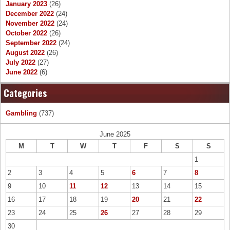
January 2023
(26)
December 2022
(24)
November 2022
(24)
October 2022
(26)
September 2022
(24)
August 2022
(26)
July 2022
(27)
June 2022
(6)
Categories
Gambling
(737)
June 2025
M
T
W
T
F
S
S
1
2
3
4
5
6
7
8
9
10
11
12
13
14
15
16
17
18
19
20
21
22
23
24
25
26
27
28
29
30