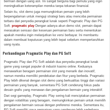
bermain dengan uang asli. Ini sangat berguna bagi pemula yang ingin
meningkatkan keterampilan mereka tanpa tekanan finansial.
Selain itu, slot demo juga memungkinkan pemain yang lebih
berpengalaman untuk menguji strategi baru atau mencoba permainan
terbaru dari penyedia perangkat lunak seperti Pragmatic Play dan PG
Soft.
pragmatic play
Dengan adanya akun demo slot, pemain dapat
merasakan sensasi dan keseruan permainan baru serta menentukan
apakah mereka ingin melanjutkan ke versi berbayar. Ini membantu
dalam membuat keputusan yang lebih tepat sebelum mempertaruhkan
uang nyata.
Perbandingan Pragmatic Play dan PG Soft
Pragmatic Play dan PG Soft adalah dua penyedia perangkat lunak
game yang sangat populer di industri kasino online. Keduanya
menawarkan beragam permainan slot yang menarik dan inovatif,
namun mereka memiliki pendekatan dan fitur yang berbeda. Pragmatic
Play lebih dikenal dengan slot demo yang berkualitas tinggi dan variasi
permainan yang banyak, sementara PG Soft cenderung fokus pada
desain grafis yang menawan dan pengalaman bermain yang interaktif.
Dari segi gameplay, Pragmatic Play sering kali menciptakan permainan
dengan volatilitas yang beragam, memungkinkan pemain untuk memilih
pengalaman bermain sesuai dengan preferensi mereka. Sementara itu,
PG Soft memiliki gaya permainan yang cenderung lebih sederhana