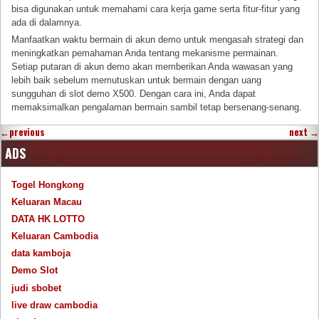
bisa digunakan untuk memahami cara kerja game serta fitur-fitur yang
ada di dalamnya.
Manfaatkan waktu bermain di akun demo untuk mengasah strategi dan
meningkatkan pemahaman Anda tentang mekanisme permainan.
Setiap putaran di akun demo akan memberikan Anda wawasan yang
lebih baik sebelum memutuskan untuk bermain dengan uang
sungguhan di slot demo X500. Dengan cara ini, Anda dapat
memaksimalkan pengalaman bermain sambil tetap bersenang-senang.
←
previous
next
→
ADS
Togel Hongkong
Keluaran Macau
DATA HK LOTTO
Keluaran Cambodia
data kamboja
Demo Slot
judi sbobet
live draw cambodia