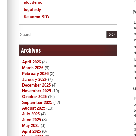
k
slot demo
togel sdy
P
Keluaran SDY
D
a
Search
b
S
m
Archives
r
K
April 2026
(4)
b
March 2026
(6)
h
February 2026
(3)
m
January 2026
(7)
December 2025
(4)
K
November 2025
(10)
October 2025
(10)
P
September 2025
(12)
w
August 2025
(10)
t
July 2025
(4)
d
June 2025
(8)
S
May 2025
(3)
p
April 2025
(8)
m