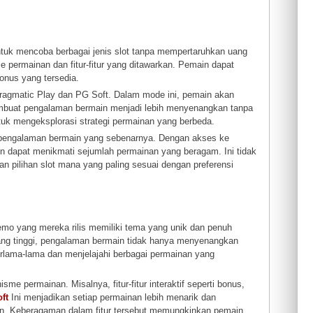
uk mencoba berbagai jenis slot tanpa mempertaruhkan uang
 permainan dan fitur-fitur yang ditawarkan. Pemain dapat
onus yang tersedia.
 Pragmatic Play dan PG Soft. Dalam mode ini, pemain akan
embuat pengalaman bermain menjadi lebih menyenangkan tanpa
tuk mengeksplorasi strategi permainan yang berbeda.
engalaman bermain yang sebenarnya. Dengan akses ke
in dapat menikmati sejumlah permainan yang beragam. Ini tidak
pilihan slot mana yang paling sesuai dengan preferensi
demo yang mereka rilis memiliki tema yang unik dan penuh
ang tinggi, pengalaman bermain tidak hanya menyenangkan
erlama-lama dan menjelajahi berbagai permainan yang
me permainan. Misalnya, fitur-fitur interaktif seperti bonus,
ft
Ini menjadikan setiap permainan lebih menarik dan
n. Keberagaman dalam fitur tersebut memungkinkan pemain