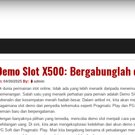
Demo Slot X500: Bergabunglah
n:
04/30/2025
By:
admin
i dunia permainan slot online, tidak ada yang lebih menarik daripada men
emenangan. Salah satu yang menarik perhatian para pemain adalah Demo S
drenalin dan kesempatan meraih hadiah besar. Dalam artikel ini, kita akan
agaimana slot demo dari penyedia terkemuka seperti Pragmatic Play dan 
emain baru dan berpengalaman.
engan banyaknya pilihan yang tersedia, mencoba demo slot menjadi cara yang
ehilangan uang. Di sini, kita akan mengeksplorasi kelebihan dari akun demo sl
G Soft dan Pragmatic Play. Mari kita bergabung bersama di petualangan men