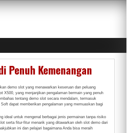
 di Penuh Kemenangan
emukan demo slot yang menawarkan keseruan dan peluang
lot X500, yang menjanjikan pengalaman bermain yang penuh
 membahas tentang demo slot secara mendalam, termasuk
PG Soft dapat memberikan pengalaman yang memuaskan bagi
 ideal untuk mengenal berbagai jenis permainan tanpa risiko
ot serta fitur-fitur menarik yang ditawarkan oleh slot demo dari
akjubkan ini dan pelajari bagaimana Anda bisa meraih