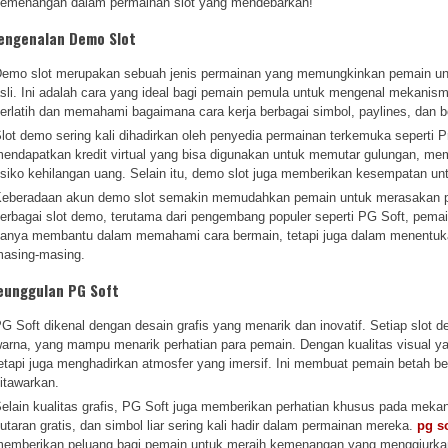
emenangan dalam permainan slot yang mendebarkan!
engenalan Demo Slot
emo slot merupakan sebuah jenis permainan yang memungkinkan pemain unt
sli. Ini adalah cara yang ideal bagi pemain pemula untuk mengenal mekanisme
erlatih dan memahami bagaimana cara kerja berbagai simbol, paylines, dan b
lot demo sering kali dihadirkan oleh penyedia permainan terkemuka seperti
endapatkan kredit virtual yang bisa digunakan untuk memutar gulungan, m
isiko kehilangan uang. Selain itu, demo slot juga memberikan kesempatan un
eberadaan akun demo slot semakin memudahkan pemain untuk merasakan p
erbagai slot demo, terutama dari pengembang populer seperti PG Soft, pema
anya membantu dalam memahami cara bermain, tetapi juga dalam menentukan 
asing-masing.
eunggulan PG Soft
G Soft dikenal dengan desain grafis yang menarik dan inovatif. Setiap slot 
arna, yang mampu menarik perhatian para pemain. Dengan kualitas visual y
etapi juga menghadirkan atmosfer yang imersif. Ini membuat pemain betah b
itawarkan.
elain kualitas grafis, PG Soft juga memberikan perhatian khusus pada mekanis
utaran gratis, dan simbol liar sering kali hadir dalam permainan mereka.
pg so
emberikan peluang bagi pemain untuk meraih kemenangan yang menggiurka