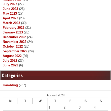
July 2023
(27)
June 2023
(26)
May 2023
(27)
April 2023
(23)
March 2023
(30)
February 2023
(21)
January 2023
(26)
December 2022
(24)
November 2022
(24)
October 2022
(26)
September 2022
(24)
August 2022
(26)
July 2022
(27)
June 2022
(6)
Categories
Gambling
(737)
August 2024
M
T
W
T
F
S
S
1
2
3
4