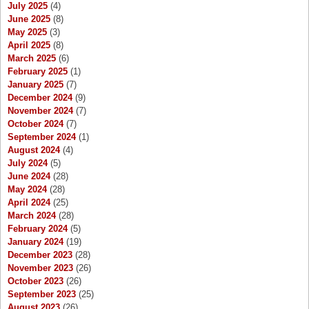
July 2025
(4)
June 2025
(8)
May 2025
(3)
April 2025
(8)
March 2025
(6)
February 2025
(1)
January 2025
(7)
December 2024
(9)
November 2024
(7)
October 2024
(7)
September 2024
(1)
August 2024
(4)
July 2024
(5)
June 2024
(28)
May 2024
(28)
April 2024
(25)
March 2024
(28)
February 2024
(5)
January 2024
(19)
December 2023
(28)
November 2023
(26)
October 2023
(26)
September 2023
(25)
August 2023
(26)