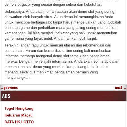
demo slot gacor yang sesuai dengan selera dan kebutuhan.
Selanjutnya, Anda bisa memanfaatkan akun demo slot yang sering
ditawarkan oleh banyak situs. Akun demo ini memungkinkan Anda
untuk mencoba berbagai slot tanpa harus mengeluarkan uang. Cobalah
beberapa game dan perhatikan mana yang paling sering memberikan
kemenangan. Ini bisa menjadi indikator yang baik untuk menentukan
game mana yang layak untuk Anda mainkan lebih lanjut.
Terakhir, jangan ragu untuk mencari ulasan dan rekomendasi dari
pemain lain. Forum dan komunitas online sering kali memberikan
informasi berharga mengenai demo slot terbaik dan pengalaman
mereka. Dengan menjelajahi informasi ini, Anda akan lebih siap dalam
menemukan slot demo yang memberikan peluang terbaik untuk
menang, sekaligus menikmati pengalaman bermain yang
menyenangkan.
←
previous
next
→
ADS
Togel Hongkong
Keluaran Macau
DATA HK LOTTO