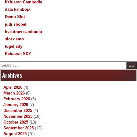
Keluaran Cambodia
data kamboja
Demo Slot
judi sbobet
live draw cambodia
slot demo
togel sdy
Keluaran SDY
Search
Archives
April 2026
(4)
March 2026
(6)
February 2026
(3)
January 2026
(7)
December 2025
(4)
November 2025
(10)
October 2025
(10)
September 2025
(12)
August 2025
(10)