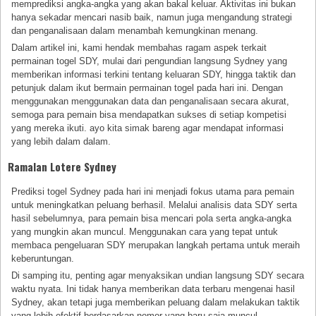
memprediksi angka-angka yang akan bakal keluar. Aktivitas ini bukan
hanya sekadar mencari nasib baik, namun juga mengandung strategi
dan penganalisaan dalam menambah kemungkinan menang.
Dalam artikel ini, kami hendak membahas ragam aspek terkait
permainan togel SDY, mulai dari pengundian langsung Sydney yang
memberikan informasi terkini tentang keluaran SDY, hingga taktik dan
petunjuk dalam ikut bermain permainan togel pada hari ini. Dengan
menggunakan menggunakan data dan penganalisaan secara akurat,
semoga para pemain bisa mendapatkan sukses di setiap kompetisi
yang mereka ikuti. ayo kita simak bareng agar mendapat informasi
yang lebih dalam dalam.
Ramalan Lotere Sydney
Prediksi togel Sydney pada hari ini menjadi fokus utama para pemain
untuk meningkatkan peluang berhasil. Melalui analisis data SDY serta
hasil sebelumnya, para pemain bisa mencari pola serta angka-angka
yang mungkin akan muncul. Menggunakan cara yang tepat untuk
membaca pengeluaran SDY merupakan langkah pertama untuk meraih
keberuntungan.
Di samping itu, penting agar menyaksikan undian langsung SDY secara
waktu nyata. Ini tidak hanya memberikan data terbaru mengenai hasil
Sydney, akan tetapi juga memberikan peluang dalam melakukan taktik
yang lebih efektif berdasarkan nomor yang baru saja muncul.