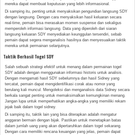
mereka dapat membuat keputusan yang lebih informasional.
Di samping itu, penting untuk menyaksikan pengundian langsung SDY
dengan langsung. Dengan cara menyaksikan hasil keluaran secara
real-time, pemain bisa merasakan momen suspense dan sekaligus
memperoleh informasi langsung. Data yang diperoleh dari siaran
langsung keluaran SDY menyediakan keunggulan tersendiri, sebab
pemain dapat segera menganalisis hasilnya dan menyesuaikan taktik
mereka untuk permainan selanjutnya.
Taktik Berhasil Togel SDY
Salah sebuah strategi efektif untuk menang dalam permainan togel
SDY adalah dengan menggunakan informasi historis untuk analisis.
Dengan mengamati hasil SDY sebelumnya dan hasil Sidney yang
tercatat, pemain dapat mengidentifikasi corak atau nomor yang
berulang kali muncul. Mengoleksi dan menganalisis data Sidney secara
berkala sangat penting untuk memaksimalkan kemungkinan menang.
Jangan lupa untuk memperhatikan angka-angka yang memiliki rekam
jejak baik dalam togel sidney.
Di samping itu, taktik lain yang bisa diterapkan adalah mengatur
anggaran bermain dengan bijak. Pastikan untuk menetapkan batas
dalam jumlah uang yang akan dipertaruhkan dalam togel sekarang.
Dengan cara memiliki rencana keuangan yang jelas, pemain dapat