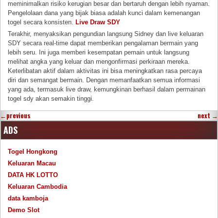
meminimalkan risiko kerugian besar dan bertaruh dengan lebih nyaman.
Pengelolaan dana yang bijak biasa adalah kunci dalam kemenangan
togel secara konsisten.
Live Draw SDY
Terakhir, menyaksikan pengundian langsung Sidney dan live keluaran
SDY secara real-time dapat memberikan pengalaman bermain yang
lebih seru. Ini juga memberi kesempatan pemain untuk langsung
melihat angka yang keluar dan mengonfirmasi perkiraan mereka.
Keterlibatan aktif dalam aktivitas ini bisa meningkatkan rasa percaya
diri dan semangat bermain. Dengan memanfaatkan semua informasi
yang ada, termasuk live draw, kemungkinan berhasil dalam permainan
togel sdy akan semakin tinggi.
←
previous
next
→
ADS
Togel Hongkong
Keluaran Macau
DATA HK LOTTO
Keluaran Cambodia
data kamboja
Demo Slot