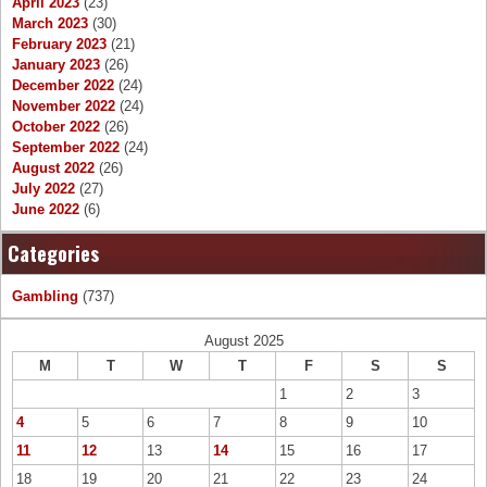
April 2023
(23)
March 2023
(30)
February 2023
(21)
January 2023
(26)
December 2022
(24)
November 2022
(24)
October 2022
(26)
September 2022
(24)
August 2022
(26)
July 2022
(27)
June 2022
(6)
Categories
Gambling
(737)
August 2025
M
T
W
T
F
S
S
1
2
3
4
5
6
7
8
9
10
11
12
13
14
15
16
17
18
19
20
21
22
23
24